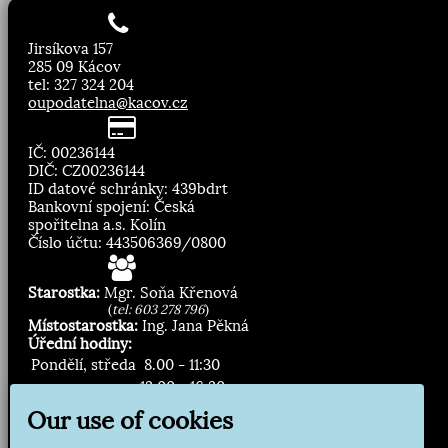
Jirsíkova 157
285 09 Kácov
tel: 327 324 204
oupodatelna@kacov.cz
IČ: 00236144
DIČ: CZ00236144
ID datové schránky: 439bdrt
Bankovní spojení: Česká
spořitelna a.s. Kolín
Číslo účtu: 443506369/0800
Starostka:
Mgr. Soňa Křenová
(
tel: 603 278 796
)
Místostarostka:
Ing. Jana Pěkná
Úřední hodiny:
Pondělí, středa
8.00 - 11:30
13:00 - 16:30
Our use of cookies
Zasílání novinek: