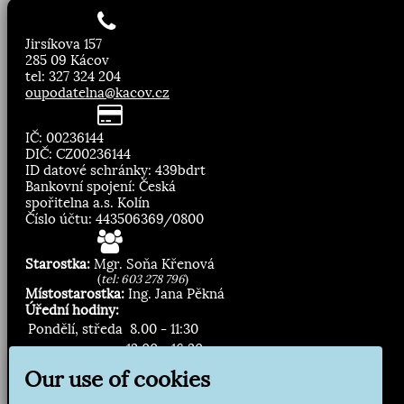
Jirsíkova 157
285 09 Kácov
tel: 327 324 204
oupodatelna@kacov.cz
IČ: 00236144
DIČ: CZ00236144
ID datové schránky: 439bdrt
Bankovní spojení: Česká
spořitelna a.s. Kolín
Číslo účtu: 443506369/0800
Starostka:
Mgr. Soňa Křenová
(
tel: 603 278 796
)
Místostarostka:
Ing. Jana Pěkná
Úřední hodiny:
Pondělí, středa
8.00 - 11:30
13:00 - 16:30
Our use of cookies
Zasílání novinek: