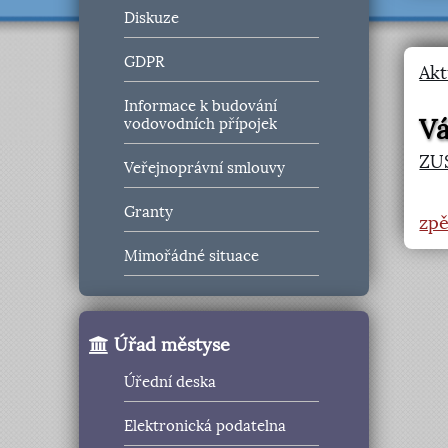
Diskuze
GDPR
Akt
Informace k budování
Vá
vodovodních přípojek
ZU
Veřejnoprávní smlouvy
Granty
zpě
Mimořádné situace
Úřad městyse
Úřední deska
Elektronická podatelna