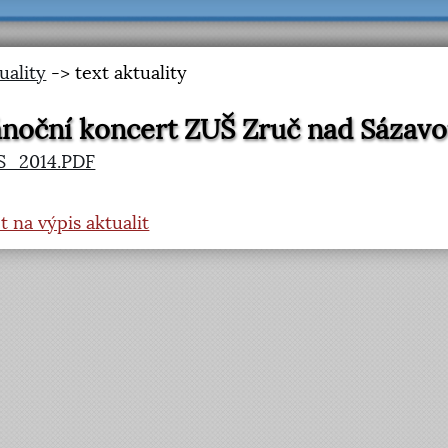
uality
-> text aktuality
noční koncert ZUŠ Zruč nad Sázav
S_2014.PDF
t na výpis aktualit