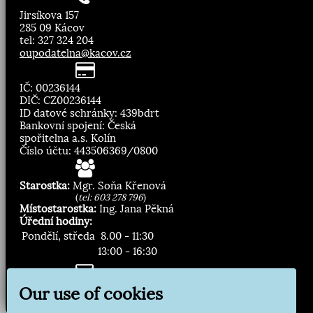
Jirsíkova 157
285 09 Kácov
tel: 327 324 204
oupodatelna@kacov.cz
IČ: 00236144
DIČ: CZ00236144
ID datové schránky: 439bdrt
Bankovní spojení: Česká
spořitelna a.s. Kolín
Číslo účtu: 443506369/0800
Starostka:
Mgr. Soňa Křenová
(
tel: 603 278 796
)
Místostarostka:
Ing. Jana Pěkná
Úřední hodiny:
Pondělí, středa
8.00 - 11:30
13:00 - 16:30
Zasílání novinek:
Our use of cookies
Přihlásit odběr