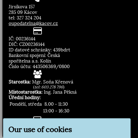
Jirsíkova 157
285 09 Kácov
tel: 327 324 204
oupodatelna@kacov.cz
IČ: 00236144
DIČ: CZ00236144
ID datové schránky: 439bdrt
Bankovní spojení: Česká
spořitelna a.s. Kolín
Číslo účtu: 443506369/0800
Starostka:
Mgr. Soňa Křenová
(
tel: 603 278 796
)
Místostarostka:
Ing. Jana Pěkná
Úřední hodiny:
Pondělí, středa
8.00 - 11:30
13:00 - 16:30
Zasílání novinek:
Our use of cookies
Přihlásit odběr