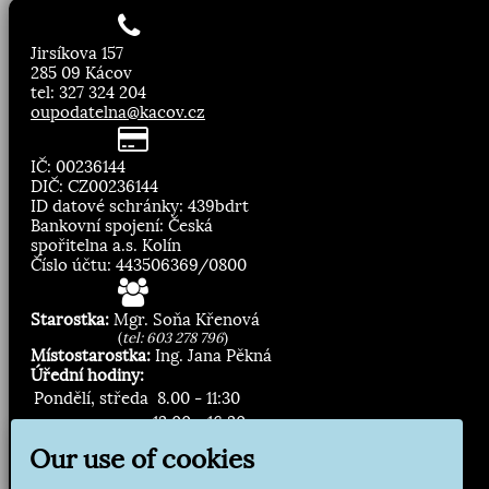
Jirsíkova 157
285 09 Kácov
tel: 327 324 204
oupodatelna@kacov.cz
IČ: 00236144
DIČ: CZ00236144
ID datové schránky: 439bdrt
Bankovní spojení: Česká
spořitelna a.s. Kolín
Číslo účtu: 443506369/0800
Starostka:
Mgr. Soňa Křenová
(
tel: 603 278 796
)
Místostarostka:
Ing. Jana Pěkná
Úřední hodiny:
Pondělí, středa
8.00 - 11:30
13:00 - 16:30
Our use of cookies
Zasílání novinek: