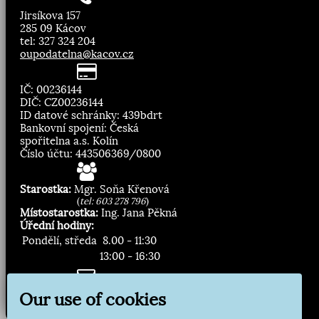
Jirsíkova 157
285 09 Kácov
tel: 327 324 204
oupodatelna@kacov.cz
IČ: 00236144
DIČ: CZ00236144
ID datové schránky: 439bdrt
Bankovní spojení: Česká
spořitelna a.s. Kolín
Číslo účtu: 443506369/0800
Starostka:
Mgr. Soňa Křenová
(
tel: 603 278 796
)
Místostarostka:
Ing. Jana Pěkná
Úřední hodiny:
Pondělí, středa
8.00 - 11:30
13:00 - 16:30
Zasílání novinek:
Our use of cookies
Přihlásit odběr