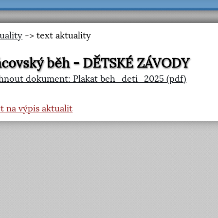
uality
-> text aktuality
ácovský běh - DĚTSKÉ ZÁVODY
hnout dokument: Plakat beh_deti_2025 (pdf)
t na výpis aktualit