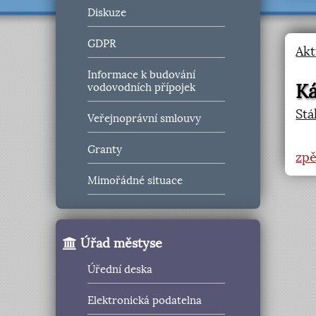
Diskuze
GDPR
Akt
Informace k budování
K
vodovodních přípojek
Stá
Veřejnoprávní smlouvy
Granty
zpě
Mimořádné situace
Úřad městyse
Úřední deska
Elektronická podatelna