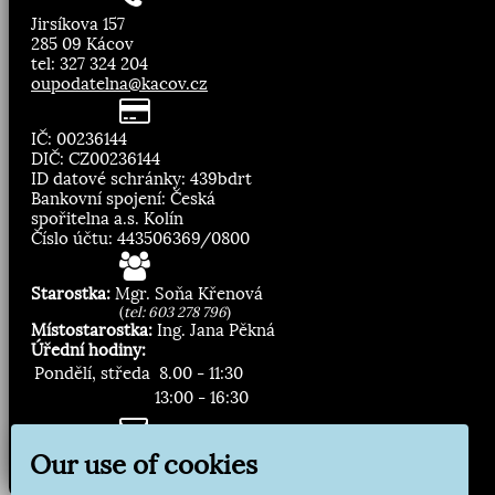
Jirsíkova 157
285 09 Kácov
tel: 327 324 204
oupodatelna@kacov.cz
IČ: 00236144
DIČ: CZ00236144
ID datové schránky: 439bdrt
Bankovní spojení: Česká
spořitelna a.s. Kolín
Číslo účtu: 443506369/0800
Starostka:
Mgr. Soňa Křenová
(
tel: 603 278 796
)
Místostarostka:
Ing. Jana Pěkná
Úřední hodiny:
Pondělí, středa
8.00 - 11:30
13:00 - 16:30
Zasílání novinek:
Our use of cookies
Přihlásit odběr