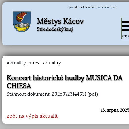
přejít na klasickou verzi webu
Městys Kácov
Středočeský kraj
me
Aktuality
-> text aktuality
Koncert historické hudby MUSICA DA
CHIESA
Stáhnout dokument: 20250723144631 (pdf)
16. srpna 2025
zpět na výpis aktualit