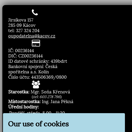
Jirsíkova 157
285 09 Kácov
tel: 327 324 204
oupodatelna@kacov.cz
IČ: 00236144
DIČ: CZ00236144
ID datové schránky: 439bdrt
Bankovní spojení: Česká
spořitelna a.s. Kolín
Číslo účtu: 443506369/0800
Starostka:
Mgr. Soňa Křenová
(
tel: 603 278 796
)
Místostarostka:
Ing. Jana Pěkná
Úřední hodiny:
Pondělí, středa
8.00 - 11:30
13:00 - 16:30
Our use of cookies