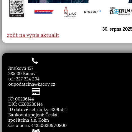
30. srpna 2025
zpět na výpis aktualit
Jirsíkova 157
285 09 Kácov
tel: 327 324 204
oupodatelna@kacov.cz
IČ: 00236144
DIČ: CZ00236144
ID datové schránky: 439bdrt
Bankovní spojení: Česká
spořitelna a.s. Kolín
Číslo účtu: 443506369/0800