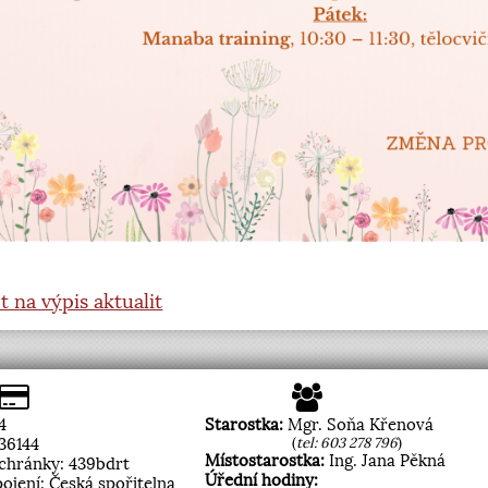
t na výpis aktualit
4
Starostka:
Mgr. Soňa Křenová
36144
(
tel: 603 278 796
)
Místostarostka:
Ing. Jana Pěkná
schránky: 439bdrt
Úřední hodiny:
ojení: Česká spořitelna