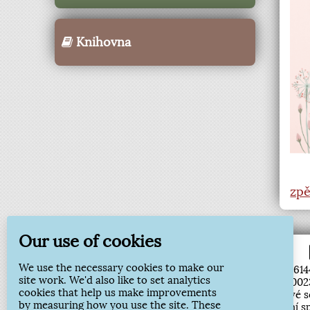
Knihovna
zpě
Our use of cookies
We use the necessary cookies to make our
Jirsíkova 157
IČ: 0023614
site work. We'd also like to set analytics
285 09 Kácov
DIČ: CZ002
cookies that help us make improvements
tel: 327 324 204
ID datové 
by measuring how you use the site. These
oupodatelna@kacov.cz
Bankovní sp