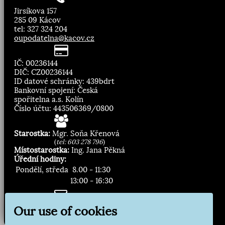
Jirsíkova 157
285 09 Kácov
tel: 327 324 204
oupodatelna@kacov.cz
IČ: 00236144
DIČ: CZ00236144
ID datové schránky: 439bdrt
Bankovní spojení: Česká
spořitelna a.s. Kolín
Číslo účtu: 443506369/0800
Starostka:
Mgr. Soňa Křenová
(
tel: 603 278 796
)
Místostarostka:
Ing. Jana Pěkná
Úřední hodiny:
Pondělí, středa
8.00 - 11:30
13:00 - 16:30
Zasílání novinek:
Our use of cookies
Přihlásit odběr