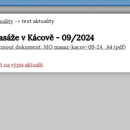
uality
-> text aktuality
sáže v Kácově - 09/2024
áhnout dokument: MO masaz-kacov-09-24_A4 (pdf)
t na výpis aktualit