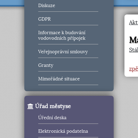
Diskuze
GDPR
Akt
Informace k budování
Ma
vodovodních přípojek
St
Veřejnoprávní smlouvy
Granty
zpě
Mimořádné situace
Úřad městyse
Úřední deska
Elektronická podatelna