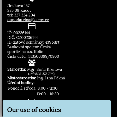
Jirsíkova 157
285 09 Kácov
tel: 327 324 204
oupodatelna@kacov.cz
IČ: 00236144
DIČ: CZ00236144
ID datové schránky: 439bdrt
Bankovní spojení: Česká
spořitelna a.s. Kolín
Číslo účtu: 443506369/0800
Starostka:
Mgr. Soňa Křenová
(
tel: 603 278 796
)
Místostarostka:
Ing. Jana Pěkná
Úřední hodiny:
Pondělí, středa
8.00 - 11:30
13:00 - 16:30
Zasílání novinek:
Our use of cookies
Přihlásit odběr