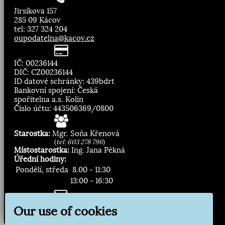
Jirsíkova 157
285 09 Kácov
tel: 327 324 204
oupodatelna@kacov.cz
IČ: 00236144
DIČ: CZ00236144
ID datové schránky: 439bdrt
Bankovní spojení: Česká
spořitelna a.s. Kolín
Číslo účtu: 443506369/0800
Starostka:
Mgr. Soňa Křenová
(
tel: 603 278 796
)
Místostarostka:
Ing. Jana Pěkná
Úřední hodiny:
Pondělí, středa
8.00 - 11:30
13:00 - 16:30
Zasílání novinek:
Our use of cookies
Přihlásit odběr