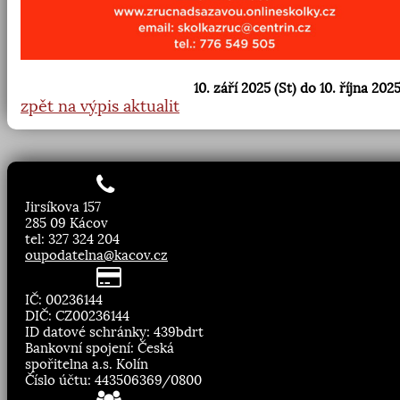
10. září 2025 (St) do 10. října 2025
zpět na výpis aktualit
Jirsíkova 157
285 09 Kácov
tel: 327 324 204
oupodatelna@kacov.cz
IČ: 00236144
DIČ: CZ00236144
ID datové schránky: 439bdrt
Bankovní spojení: Česká
spořitelna a.s. Kolín
Číslo účtu: 443506369/0800