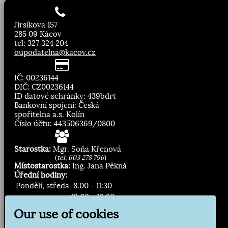
Jirsíkova 157
285 09 Kácov
tel: 327 324 204
oupodatelna@kacov.cz
IČ: 00236144
DIČ: CZ00236144
ID datové schránky: 439bdrt
Bankovní spojení: Česká
spořitelna a.s. Kolín
Číslo účtu: 443506369/0800
Starostka:
Mgr. Soňa Křenová
(
tel: 603 278 796
)
Místostarostka:
Ing. Jana Pěkná
Úřední hodiny:
Pondělí, středa
8.00 - 11:30
13:00 - 16:30
Our use of cookies
Zasílání novinek: