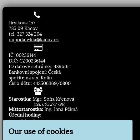
Jirsíkova 157
285 09 Kácov
tel: 327 324 204
oupodatelna@kacov.cz
IČ: 00236144
DIČ: CZ00236144
ID datové schránky: 439bdrt
Bankovní spojení: Česká
spořitelna a.s. Kolín
Číslo účtu: 443506369/0800
Starostka:
Mgr. Soňa Křenová
(
tel: 603 278 796
)
Místostarostka:
Ing. Jana Pěkná
Úřední hodiny:
Pondělí, středa
8.00 - 11:30
13:00 - 16:30
Our use of cookies