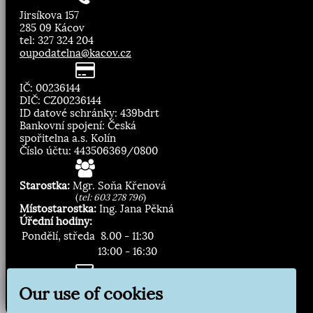
Jirsíkova 157
285 09 Kácov
tel: 327 324 204
oupodatelna@kacov.cz
IČ: 00236144
DIČ: CZ00236144
ID datové schránky: 439bdrt
Bankovní spojení: Česká
spořitelna a.s. Kolín
Číslo účtu: 443506369/0800
Starostka:
Mgr. Soňa Křenová
(
tel: 603 278 796
)
Místostarostka:
Ing. Jana Pěkná
Úřední hodiny:
Pondělí, středa
8.00 - 11:30
13:00 - 16:30
Zasílání novinek:
Our use of cookies
Přihlásit odběr