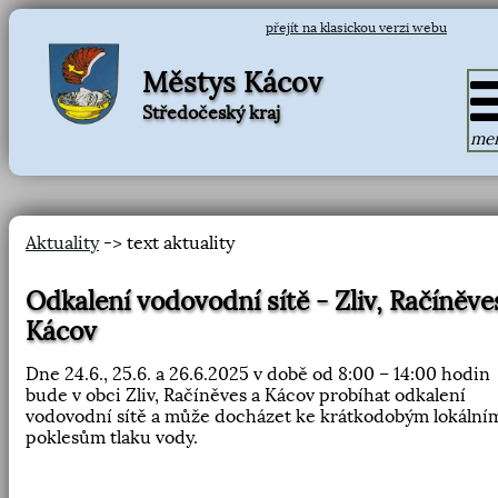
přejít na klasickou verzi webu
Městys Kácov
Středočeský kraj
me
Aktuality
-> text aktuality
Odkalení vodovodní sítě - Zliv, Račíněve
Kácov
Dne 24.6., 25.6. a 26.6.2025 v době od 8:00 – 14:00 hodin
bude v obci Zliv, Račíněves a Kácov probíhat odkalení
vodovodní sítě a může docházet ke krátkodobým lokální
poklesům tlaku vody.