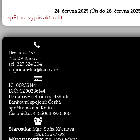
24. června 2025 (Út) do 26. června 2025
zpět na výpis aktualit
Jirsíkova 157
285 09 Kácov
tel: 327 324 204
oupodatelna@kacov.cz
IČ: 00236144
DIČ: CZ00236144
ID datové schránky: 439bdrt
Bankovní spojení: Česká
spořitelna a.s. Kolín
Číslo účtu: 443506369/0800
Starostka:
Mgr. Soňa Křenová
(
tel: 603 278 796
)
Místostarostka:
Ing. Jana Pěkná