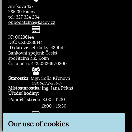
Jirsíkova 157
285 09 Kácov
tel: 327 324 204
oupodatelna@kacov.cz
IČ: 00236144
DIČ: CZ00236144
ID datové schránky: 439bdrt
Bankovní spojení: Česká
spořitelna a.s. Kolín
Číslo účtu: 443506369/0800
Starostka:
Mgr. Soňa Křenová
(
tel: 603 278 796
)
Místostarostka:
Ing. Jana Pěkná
Úřední hodiny:
Pondělí, středa
8.00 - 11:30
13:00 - 16:30
Zasílání novinek:
Our use of cookies
Přihlásit odběr