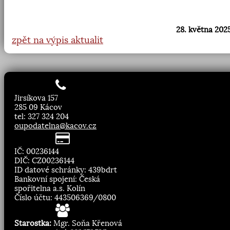
28. května 2025
zpět na výpis aktualit
Jirsíkova 157
285 09 Kácov
tel: 327 324 204
oupodatelna@kacov.cz
IČ: 00236144
DIČ: CZ00236144
ID datové schránky: 439bdrt
Bankovní spojení: Česká
spořitelna a.s. Kolín
Číslo účtu: 443506369/0800
Starostka:
Mgr. Soňa Křenová