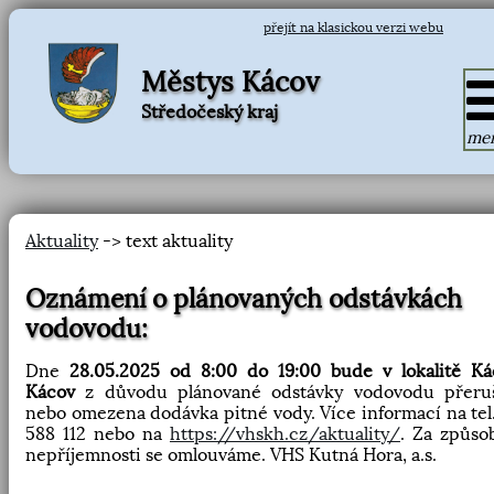
přejít na klasickou verzi webu
Městys Kácov
Středočeský kraj
me
Aktuality
-> text aktuality
Oznámení o plánovaných odstávkách
vodovodu:
Dne
28.05.2025 od 8:00 do 19:00 bude v lokalitě Ká
Kácov
z důvodu plánované odstávky vodovodu přeru
nebo omezena dodávka pitné vody. Více informací na tel
588 112 nebo na
https://vhskh.cz/aktuality/
. Za způso
nepříjemnosti se omlouváme. VHS Kutná Hora, a.s.