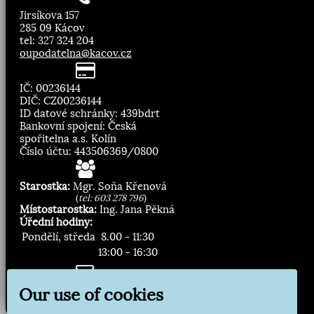
Jirsíkova 157
285 09 Kácov
tel: 327 324 204
oupodatelna@kacov.cz
IČ: 00236144
DIČ: CZ00236144
ID datové schránky: 439bdrt
Bankovní spojení: Česká
spořitelna a.s. Kolín
Číslo účtu: 443506369/0800
Starostka:
Mgr. Soňa Křenová
(
tel: 603 278 796
)
Místostarostka:
Ing. Jana Pěkná
Úřední hodiny:
Pondělí, středa
8.00 - 11:30
13:00 - 16:30
Zasílání novinek:
Our use of cookies
Přihlásit odběr