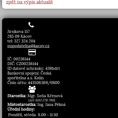
zpět na výpis aktualit
Jirsíkova 157
285 09 Kácov
tel: 327 324 204
oupodatelna@kacov.cz
IČ: 00236144
DIČ: CZ00236144
ID datové schránky: 439bdrt
Bankovní spojení: Česká
spořitelna a.s. Kolín
Číslo účtu: 443506369/0800
Starostka:
Mgr. Soňa Křenová
(
tel: 603 278 796
)
Místostarostka:
Ing. Jana Pěkná
Úřední hodiny:
Pondělí, středa
8.00 - 11:30