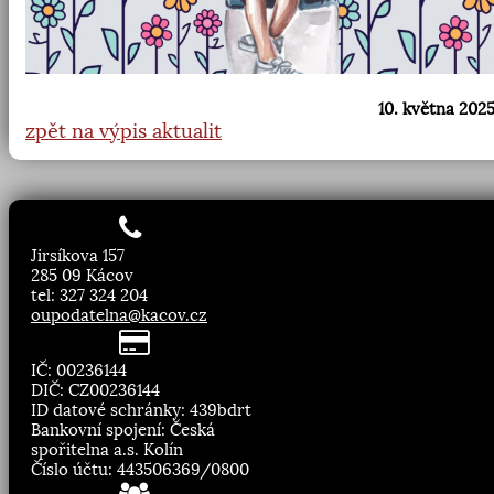
10. května 2025
zpět na výpis aktualit
Jirsíkova 157
285 09 Kácov
tel: 327 324 204
oupodatelna@kacov.cz
IČ: 00236144
DIČ: CZ00236144
ID datové schránky: 439bdrt
Bankovní spojení: Česká
spořitelna a.s. Kolín
Číslo účtu: 443506369/0800