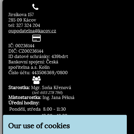
Jirsíkova 157
285 09 Kácov
tel: 327 324 204
oupodatelna@kacov.cz
IČ: 00236144
DIČ: CZ00236144
ID datové schránky: 439bdrt
Bankovní spojení: Česká
spořitelna a.s. Kolín
Číslo účtu: 443506369/0800
Starostka:
Mgr. Soňa Křenová
(
tel: 603 278 796
)
Místostarostka:
Ing. Jana Pěkná
Úřední hodiny:
Pondělí, středa
8.00 - 11:30
13:00 - 16:30
Our use of cookies
Zasílání novinek: