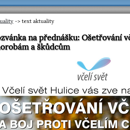
uality
-> text aktuality
zvánka na přednášku: Ošetřování vče
horobám a škůdcům