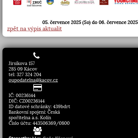
05. července 2025 (So) do 06. července 2025
zpět na výpis aktualit
Jirsíkova 157
285 09 Kácov
tel: 327 324 204
oupodatelna@kacov.cz
IČ: 00236144
DIČ: CZ00236144
ID datové schránky: 439bdrt
Bankovní spojení: Česká
spořitelna a.s. Kolín
Číslo účtu: 443506369/0800