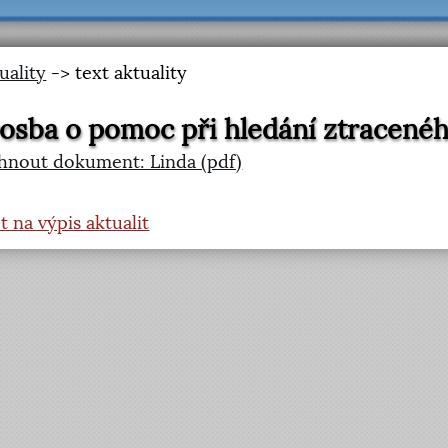
uality
-> text aktuality
osba o pomoc při hledání ztracenéh
hnout dokument: Linda (pdf)
t na výpis aktualit