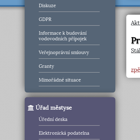
Diskuze
GDPR
Akt
Informace k budování
Pr
vodovodních přípojek
Stá
Veřejnoprávní smlouvy
Granty
zpě
Mimořádné situace
Úřad městyse
Úřední deska
Elektronická podatelna