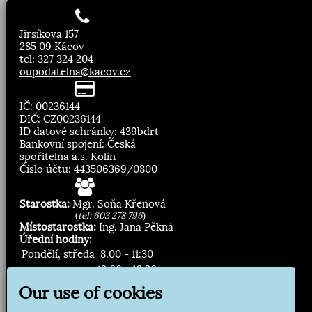
Jirsíkova 157
285 09 Kácov
tel: 327 324 204
oupodatelna@kacov.cz
IČ: 00236144
DIČ: CZ00236144
ID datové schránky: 439bdrt
Bankovní spojení: Česká
spořitelna a.s. Kolín
Číslo účtu: 443506369/0800
Starostka:
Mgr. Soňa Křenová
(
tel: 603 278 796
)
Místostarostka:
Ing. Jana Pěkná
Úřední hodiny:
Pondělí, středa
8.00 - 11:30
13:00 - 16:30
Our use of cookies
Zasílání novinek: