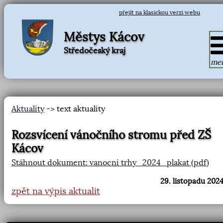
přejít na klasickou verzi webu
Městys Kácov
Středočeský kraj
me
Aktuality
-> text aktuality
Rozsvícení vánočního stromu před ZŠ
Kácov
Stáhnout dokument: vanocni trhy_2024_plakat (pdf)
29. listopadu 2024
zpět na výpis aktualit