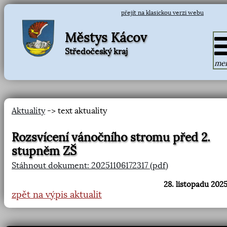
přejít na klasickou verzi webu
Městys Kácov
Středočeský kraj
me
Aktuality
-> text aktuality
Rozsvícení vánočního stromu před 2.
stupněm ZŠ
Stáhnout dokument: 20251106172317 (pdf)
28. listopadu 2025
zpět na výpis aktualit