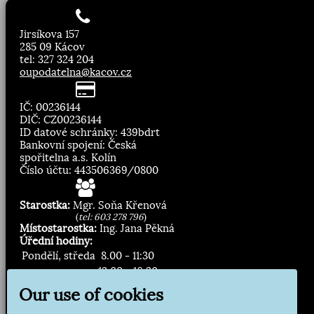
Jirsíkova 157
285 09 Kácov
tel: 327 324 204
oupodatelna@kacov.cz
IČ: 00236144
DIČ: CZ00236144
ID datové schránky: 439bdrt
Bankovní spojení: Česká
spořitelna a.s. Kolín
Číslo účtu: 443506369/0800
Starostka:
Mgr. Soňa Křenová
(
tel: 603 278 796
)
Místostarostka:
Ing. Jana Pěkná
Úřední hodiny:
Pondělí, středa
8.00 - 11:30
13:00 - 16:30
Our use of cookies
Zasílání novinek: