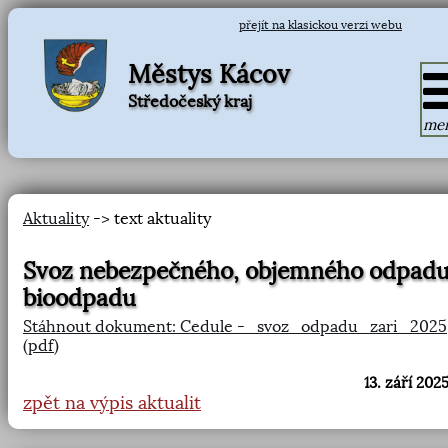
přejít na klasickou verzi webu
Městys Kácov
Středočeský kraj
me
Aktuality
-> text aktuality
Svoz nebezpečného, objemného odpadu
bioodpadu
Stáhnout dokument: Cedule -_svoz_odpadu_zari_2025
(pdf)
13. září 2025
zpět na výpis aktualit