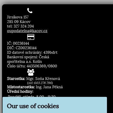
Jirsíkova 157
285 09 Kácov
tel: 327 324 204
oupodatelna@kacov.cz
IČ: 00236144
DIČ: CZ00236144
ID datové schránky: 439bdrt
Bankovní spojení: Česká
spořitelna a.s. Kolín
Číslo účtu: 443506369/0800
Starostka:
Mgr. Soňa Křenová
(
tel: 603 278 796
)
Místostarostka:
Ing. Jana Pěkná
Úřední hodiny:
Pondělí, středa
8.00 - 11:30
13:00 - 16:30
Our use of cookies