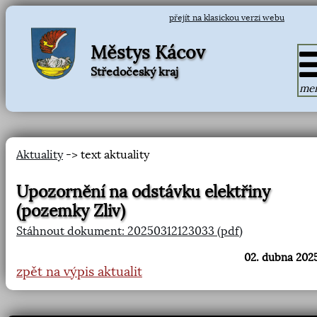
přejít na klasickou verzi webu
Městys Kácov
Středočeský kraj
me
Aktuality
-> text aktuality
Upozornění na odstávku elektřiny
(pozemky Zliv)
Stáhnout dokument: 20250312123033 (pdf)
02. dubna 2025
zpět na výpis aktualit