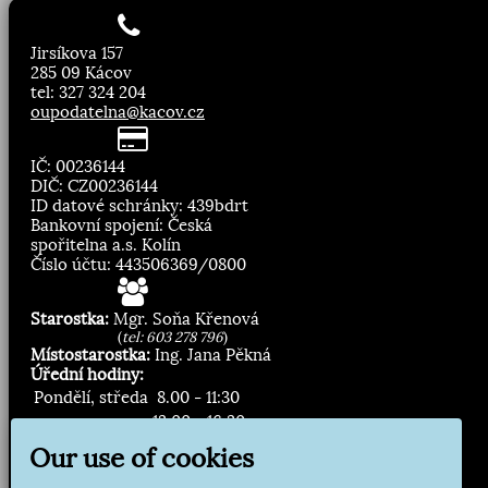
Jirsíkova 157
285 09 Kácov
tel: 327 324 204
oupodatelna@kacov.cz
IČ: 00236144
DIČ: CZ00236144
ID datové schránky: 439bdrt
Bankovní spojení: Česká
spořitelna a.s. Kolín
Číslo účtu: 443506369/0800
Starostka:
Mgr. Soňa Křenová
(
tel: 603 278 796
)
Místostarostka:
Ing. Jana Pěkná
Úřední hodiny:
Pondělí, středa
8.00 - 11:30
13:00 - 16:30
Our use of cookies
Zasílání novinek: