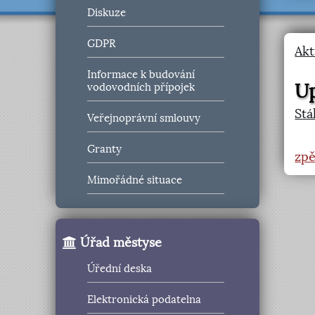
Diskuze
GDPR
Akt
Informace k budování
Up
vodovodních přípojek
Stá
Veřejnoprávní smlouvy
Granty
zpě
Mimořádné situace
Úřad městyse
Úřední deska
Elektronická podatelna