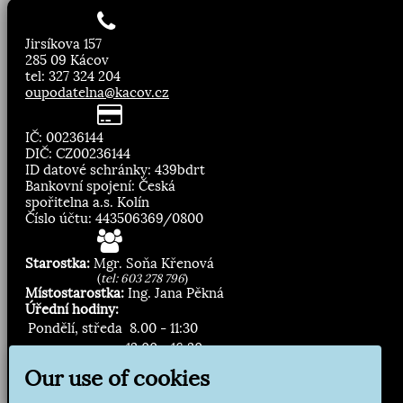
Jirsíkova 157
285 09 Kácov
tel: 327 324 204
oupodatelna@kacov.cz
IČ: 00236144
DIČ: CZ00236144
ID datové schránky: 439bdrt
Bankovní spojení: Česká
spořitelna a.s. Kolín
Číslo účtu: 443506369/0800
Starostka:
Mgr. Soňa Křenová
(
tel: 603 278 796
)
Místostarostka:
Ing. Jana Pěkná
Úřední hodiny:
Pondělí, středa
8.00 - 11:30
13:00 - 16:30
Our use of cookies
Zasílání novinek: