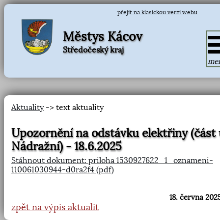
přejít na klasickou verzi webu
Městys Kácov
Středočeský kraj
me
Aktuality
-> text aktuality
Upozornění na odstávku elektřiny (část 
Nádražní) - 18.6.2025
Stáhnout dokument: priloha 1530927622_1_oznameni-
110061030944-d0ra2f4 (pdf)
18. června 2025
zpět na výpis aktualit