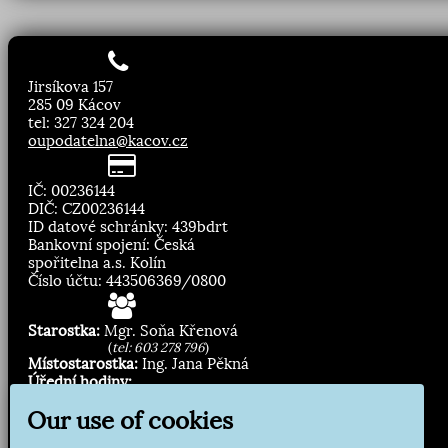
Jirsíkova 157
285 09 Kácov
tel: 327 324 204
oupodatelna@kacov.cz
IČ: 00236144
DIČ: CZ00236144
ID datové schránky: 439bdrt
Bankovní spojení: Česká
spořitelna a.s. Kolín
Číslo účtu: 443506369/0800
Starostka:
Mgr. Soňa Křenová
(
tel: 603 278 796
)
Místostarostka:
Ing. Jana Pěkná
Úřední hodiny:
Pondělí, středa
8.00 - 11:30
Our use of cookies
13:00 - 16:30