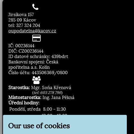
Jirsíkova 157
285 09 Kácov
tel: 327 324 204
oupodatelna@kacov.cz
IČ: 00236144
DIČ: CZ00236144
ID datové schránky: 439bdrt
Bankovní spojení: Česká
spořitelna a.s. Kolín
Číslo účtu: 443506369/0800
Starostka:
Mgr. Soňa Křenová
(
tel: 603 278 796
)
Místostarostka:
Ing. Jana Pěkná
Úřední hodiny:
Pondělí, středa
8.00 - 11:30
13:00 - 16:30
Our use of cookies
Zasílání novinek: