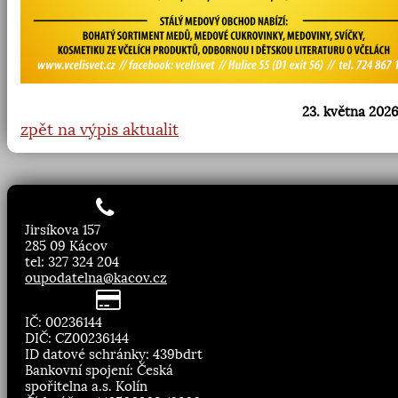
23. května 2026
zpět na výpis aktualit
Jirsíkova 157
285 09 Kácov
tel: 327 324 204
oupodatelna@kacov.cz
IČ: 00236144
DIČ: CZ00236144
ID datové schránky: 439bdrt
Bankovní spojení: Česká
spořitelna a.s. Kolín