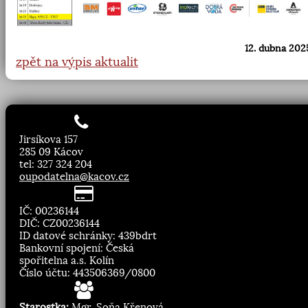
12. dubna 2025
zpět na výpis aktualit
Jirsíkova 157
285 09 Kácov
tel: 327 324 204
oupodatelna@kacov.cz
IČ: 00236144
DIČ: CZ00236144
ID datové schránky: 439bdrt
Bankovní spojení: Česká
spořitelna a.s. Kolín
Číslo účtu: 443506369/0800
Starostka:
Mgr. Soňa Křenová