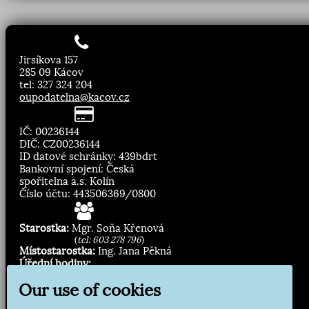
Jirsíkova 157
285 09 Kácov
tel: 327 324 204
oupodatelna@kacov.cz
IČ: 00236144
DIČ: CZ00236144
ID datové schránky: 439bdrt
Bankovní spojení: Česká
spořitelna a.s. Kolín
Číslo účtu: 443506369/0800
Starostka:
Mgr. Soňa Křenová
(
tel: 603 278 796
)
Místostarostka:
Ing. Jana Pěkná
Úřední hodiny:
Pondělí, středa
8.00 - 11:30
Our use of cookies
13:00 - 16:30