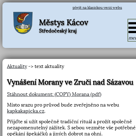
přejít na klasickou verzi webu
Městys Kácov
Středočeský kraj
me
Aktuality
-> text aktuality
Vynášení Morany ve Zruči nad Sázavou
Stáhnout dokument: (COPY) Morana (pdf)
Místo srazu pro průvod bude zveřejněno na webu
kapkakapicka.cz
.
Přijďte si užít společně tradiční rituál a prožít společně
nezapomenutelný zážitek. S sebou vezměte vše potřebné
opékání špekáčků a jiných dobrot na ohni.