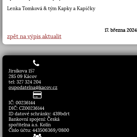
Lenka Tomková & tým Kapky a Kapičky
17. března 2024
zpět na výpis aktualit
Jirsíkova 157
285 09 Kácov
tel: 327 324 204
oupodatelna@kacov.cz
IČ: 00236144
DIČ: CZ00236144
ID datové schránky: 439bdrt
Bankovní spojení: Česká
spořitelna a.s. Kolín
Číslo účtu: 443506369/0800