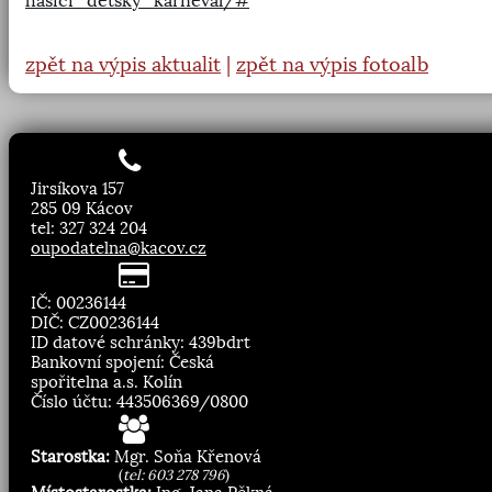
hasici_detsky_karneval/#
zpět na výpis aktualit
|
zpět na výpis fotoalb
Jirsíkova 157
285 09 Kácov
tel: 327 324 204
oupodatelna@kacov.cz
IČ: 00236144
DIČ: CZ00236144
ID datové schránky: 439bdrt
Bankovní spojení: Česká
spořitelna a.s. Kolín
Číslo účtu: 443506369/0800
Starostka:
Mgr. Soňa Křenová
(
tel: 603 278 796
)