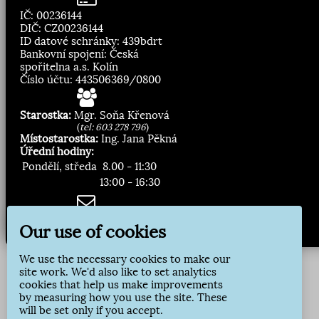
IČ: 00236144
DIČ: CZ00236144
ID datové schránky: 439bdrt
Bankovní spojení: Česká
spořitelna a.s. Kolín
Číslo účtu: 443506369/0800
Starostka:
Mgr. Soňa Křenová
(
tel: 603 278 796
)
Místostarostka:
Ing. Jana Pěkná
Úřední hodiny:
Pondělí, středa
8.00 - 11:30
13:00 - 16:30
Zasílání novinek:
Our use of cookies
Přihlásit odběr
We use the necessary cookies to make our
site work. We'd also like to set analytics
cookies that help us make improvements
by measuring how you use the site. These
will be set only if you accept.