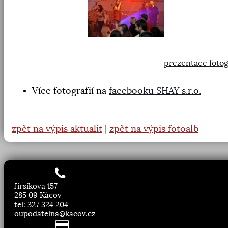
prezentace fotog
Více fotografií na
facebooku SHAY s.r.o.
zpět na výpis aktualit
|
zpět na výpis fotoalb
Jirsíkova 157
285 09 Kácov
tel: 327 324 204
oupodatelna@kacov.cz