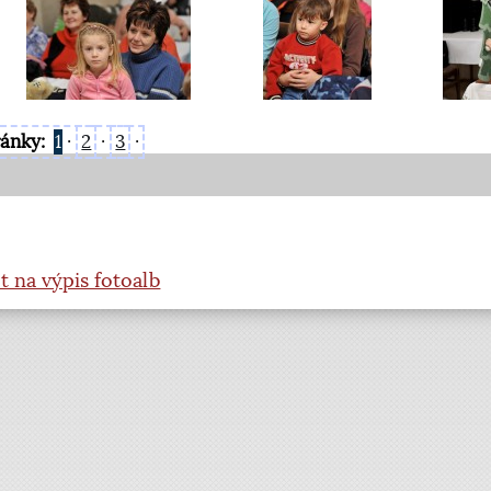
ránky:
1
·
2
·
3
·
t na výpis fotoalb