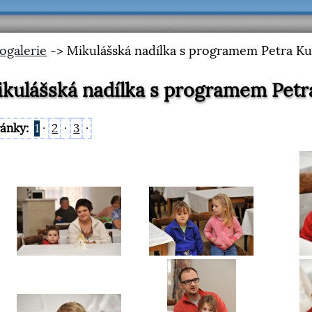
ogalerie
-> Mikulášská nadílka s programem Petra Ku
kulášská nadílka s programem Petr
ránky:
1
·
2
·
3
·