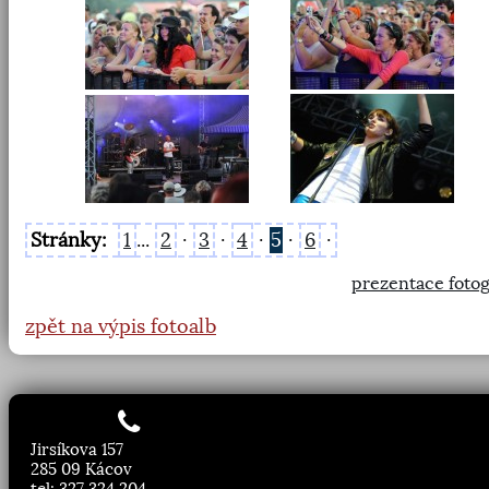
Stránky:
1
...
2
·
3
·
4
·
5
·
6
·
prezentace fotog
zpět na výpis fotoalb
Jirsíkova 157
285 09 Kácov