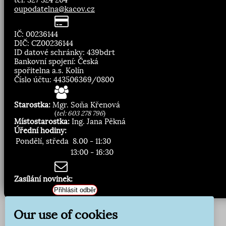
tel: 327 324 204
oupodatelna@kacov.cz
IČ: 00236144
DIČ: CZ00236144
ID datové schránky: 439bdrt
Bankovní spojení: Česká
spořitelna a.s. Kolín
Číslo účtu: 443506369/0800
Starostka:
Mgr. Soňa Křenová
(
tel: 603 278 796
)
Místostarostka:
Ing. Jana Pěkná
Úřední hodiny:
Pondělí, středa
8.00 - 11:30
13:00 - 16:30
Zasílání novinek:
Přihlásit odběr
Our use of cookies