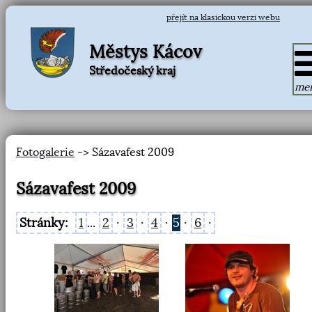
přejít na klasickou verzi webu
Městys Kácov
Středočeský kraj
me
Fotogalerie
-> Sázavafest 2009
Sázavafest 2009
Stránky:
1
...
2
·
3
·
4
·
5
·
6
·