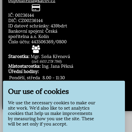
oupodatelna@kacov.cz
IČ: 00236144
DIČ: CZ00236144
ID datové schránky: 439bdrt
Bankovní spojení: Česká
spořitelna a.s. Kolín
Číslo účtu: 443506369/0800
Starostka:
Mgr. Soňa Křenová
(
tel: 603 278 796
)
Místostarostka:
Ing. Jana Pěkná
Úřední hodiny:
Pondělí, středa
8.00 - 11:30
13:00 - 16:30
Our use of cookies
Zasílání novinek:
We use the necessary cookies to make our
Přihlásit odběr
site work. We'd also like to set analytics
cookies that help us make improvements
by measuring how you use the site. These
will be set only if you accept.