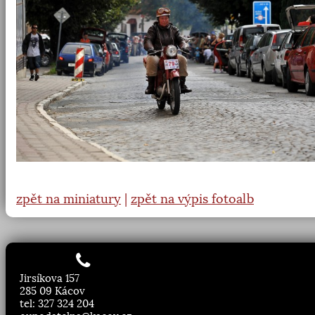
zpět na miniatury
|
zpět na výpis fotoalb
Jirsíkova 157
285 09 Kácov
tel: 327 324 204