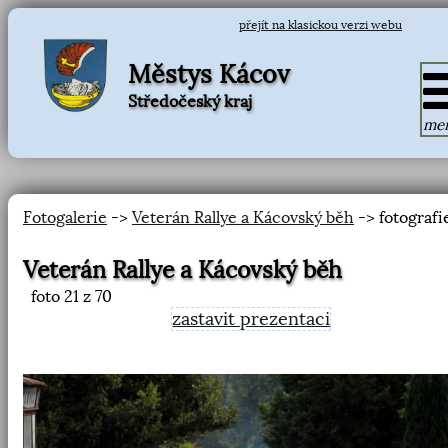
přejít na klasickou verzi webu
Městys Kácov
Středočeský kraj
me
Fotogalerie
->
Veterán Rallye a Kácovský běh
-> fotografi
Veterán Rallye a Kácovský běh
foto
21
z 70
zastavit prezentaci