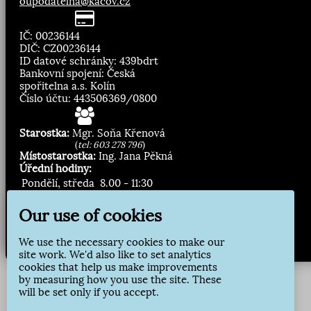
oupodatelna@kacov.cz
IČ: 00236144
DIČ: CZ00236144
ID datové schránky: 439bdrt
Bankovní spojení: Česká
spořitelna a.s. Kolín
Číslo účtu: 443506369/0800
Starostka:
Mgr. Soňa Křenová
(
tel: 603 278 796
)
Místostarostka:
Ing. Jana Pěkná
Úřední hodiny:
Pondělí, středa
8.00 - 11:30
13:00 - 16:30
Our use of cookies
Zasílání novinek:
We use the necessary cookies to make our
Přihlásit odběr
site work. We'd also like to set analytics
cookies that help us make improvements
by measuring how you use the site. These
will be set only if you accept.