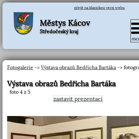
přejít na klasickou verzi webu
Městys Kácov
Středočeský kraj
me
Fotogalerie
->
Výstava obrazů Bedřicha Bartáka
-> fotogr
Výstava obrazů Bedřicha Bartáka
foto
4
z 5
zastavit prezentaci