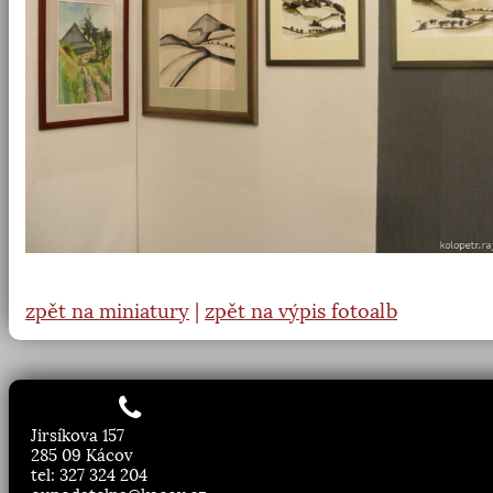
zpět na miniatury
|
zpět na výpis fotoalb
Jirsíkova 157
285 09 Kácov
tel: 327 324 204