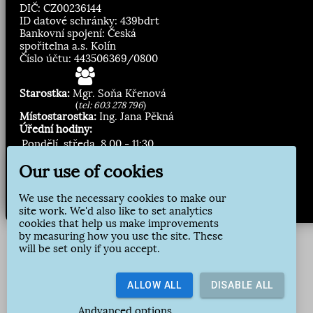
DIČ: CZ00236144
ID datové schránky: 439bdrt
Bankovní spojení: Česká
spořitelna a.s. Kolín
Číslo účtu: 443506369/0800
Starostka:
Mgr. Soňa Křenová
(
tel: 603 278 796
)
Místostarostka:
Ing. Jana Pěkná
Úřední hodiny:
Pondělí, středa
8.00 - 11:30
13:00 - 16:30
Our use of cookies
Zasílání novinek:
We use the necessary cookies to make our
site work. We'd also like to set analytics
Přihlásit odběr
cookies that help us make improvements
by measuring how you use the site. These
will be set only if you accept.
ALLOW ALL
DISABLE ALL
Andvanced options