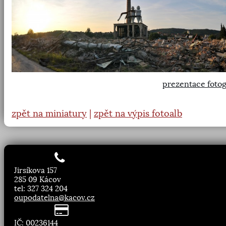
prezentace fotog
zpět na miniatury
|
zpět na výpis fotoalb
Jirsíkova 157
285 09 Kácov
tel: 327 324 204
oupodatelna@kacov.cz
IČ: 00236144