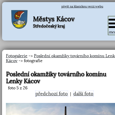
přejít na klasickou verzi webu
Městys Kácov
Středočeský kraj
me
Fotogalerie
->
Poslední okamžiky továrního komínu Lenk
Kácov
-> fotografie
Poslední okamžiky továrního komínu
Lenky Kácov
foto
5
z 26
předchozí foto
další foto
|