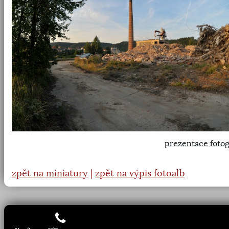
prezentace fotog
zpět na miniatury
|
zpět na výpis fotoalb