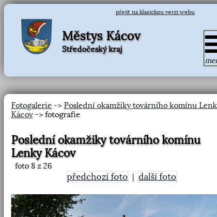
přejít na klasickou verzi webu
Městys Kácov
Středočeský kraj
me
Fotogalerie
->
Poslední okamžiky továrního komínu Lenk
Kácov
-> fotografie
Poslední okamžiky továrního komínu
Lenky Kácov
foto
8
z 26
předchozí foto
další foto
|