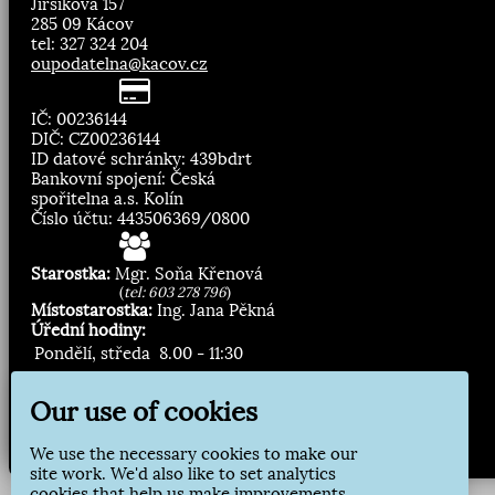
Jirsíkova 157
285 09 Kácov
tel: 327 324 204
oupodatelna@kacov.cz
IČ: 00236144
DIČ: CZ00236144
ID datové schránky: 439bdrt
Bankovní spojení: Česká
spořitelna a.s. Kolín
Číslo účtu: 443506369/0800
Starostka:
Mgr. Soňa Křenová
(
tel: 603 278 796
)
Místostarostka:
Ing. Jana Pěkná
Úřední hodiny:
Pondělí, středa
8.00 - 11:30
13:00 - 16:30
Our use of cookies
Zasílání novinek:
We use the necessary cookies to make our
Přihlásit odběr
site work. We'd also like to set analytics
cookies that help us make improvements